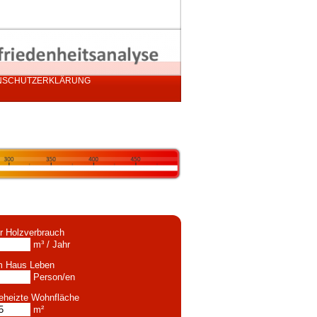
NSCHUTZERKLÄRUNG
hr Holzverbrauch
m³ / Jahr
m Haus Leben
Person/en
eheizte Wohnfläche
m²