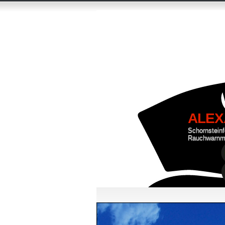
ALEX
Schornstein
Rauchwarnm