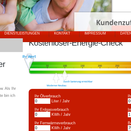
DIENSTLEISTUNGEN
KONTAKT
IMPRESSUM
DATE
Kostenloser-Energie-Check
er
. Als Ihr
e bin ich
Ihr Ölverbrauch
I
Liter / Jahr
Ihr Erdgasverbrauch
I
KWh / Jahr
Ihr Fernwärmeverbrauch
B
KWh / Jahr