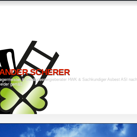
ANDER SCHERER
fegermeister & Gebäudeenergieberater HWK & Sachkundiger Asbest ASI nach
elder gemäß