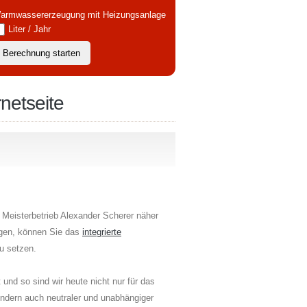
armwassererzeugung mit Heizungsanlage
Liter / Jahr
netseite
 Meisterbetrieb Alexander Scherer näher
ngen, können Sie das
integrierte
u setzen.
und so sind wir heute nicht nur für das
dern auch neutraler und unabhängiger