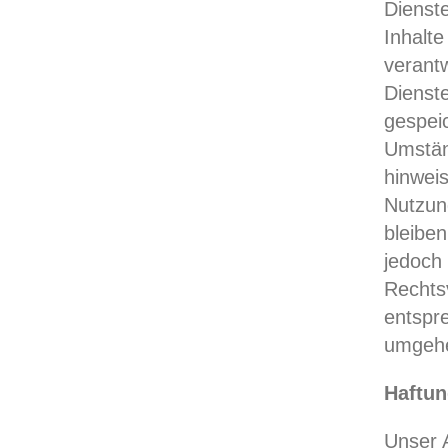
Dienst
Inhalt
verantw
Dienste
gespei
Umständ
hinwei
Nutzun
bleiben
jedoch 
Rechts
entspr
umgehe
Haftun
Unser A