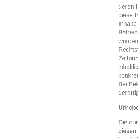
deren I
diese 
Inhalte
Betreib
wurden
Rechts
Zeitpu
inhaltl
konkre
Bei Be
derart
Urhebe
Die dur
diesen