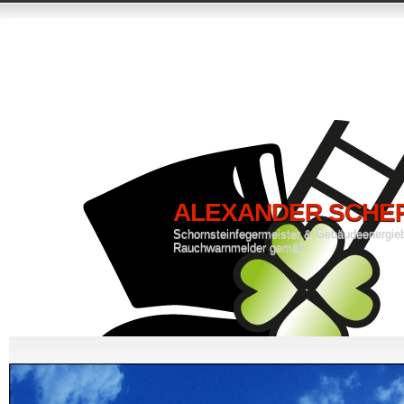
ALEXANDER SCHE
Schornsteinfegermeister & Gebäudeenergie
Rauchwarnmelder gemäß