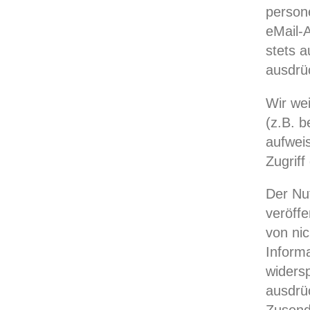
person
eMail-A
stets a
ausdrü
Wir wei
(z.B. b
aufwei
Zugriff
Der Nu
veröffe
von ni
Informa
widersp
ausdrüc