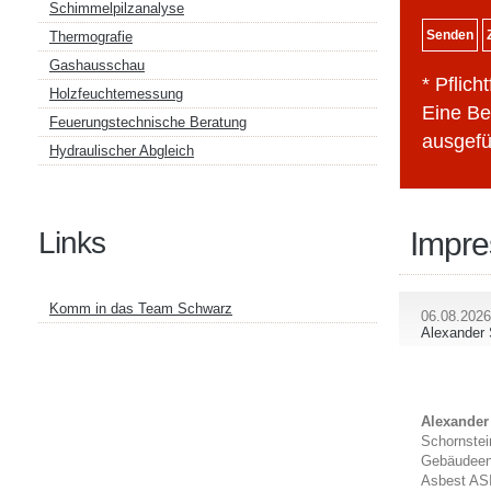
Schimmelpilzanalyse
Thermografie
Gashausschau
* Pflicht
Holzfeuchtemessung
Eine Be
Feuerungstechnische Beratung
ausgefü
Hydraulischer Abgleich
Links
Impr
Komm in das Team Schwarz
06.08.2026
Alexander 
Alexander
Schornstei
Gebäudeen
Asbest AS