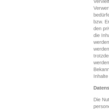
Verviel
Verwer
bedürfe
bzw. Er
den pri
die Inh
werden
werden 
trotzd
werden
Bekann
Inhalt
Daten
Die Nu
person