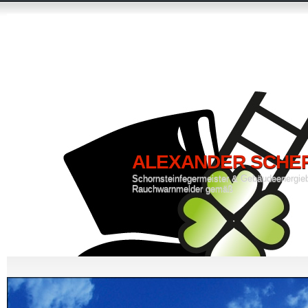
ALEXANDER SCHE
Schornsteinfegermeister & Gebäudeenergie
Rauchwarnmelder gemäß