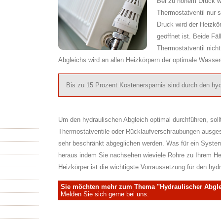
Bei zu hohem Druck wi
Thermostatventil nur s
Druck wird der Heizkö
geöffnet ist. Beide Fäl
Thermostatventil nicht
Abgleichs wird an allen Heizkörpern der optimale Wasserd
Bis zu 15 Prozent Kostenersparnis sind durch den hyd
Um den hydraulischen Abgleich optimal durchführen, sollt
Thermostatventile oder Rücklaufverschraubungen ausges
sehr beschränkt abgeglichen werden. Was für ein System 
heraus indem Sie nachsehen wieviele Rohre zu Ihrem He
Heizkörper ist die wichtigste Vorraussetzung für den hydra
Sie möchten mehr zum Thema "Hydraulischer Abgle
Melden Sie sich gerne bei uns.