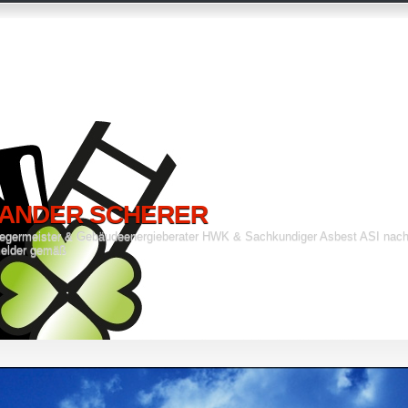
ANDER SCHERER
fegermeister & Gebäudeenergieberater HWK & Sachkundiger Asbest ASI nach
elder gemäß