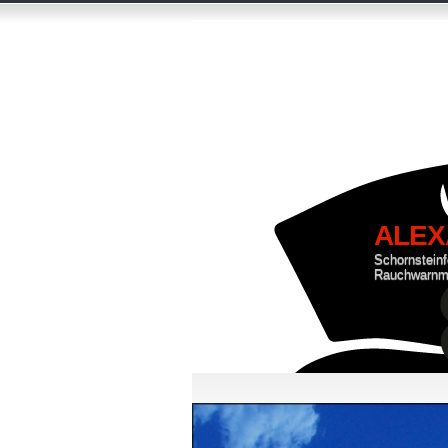
ALEX
Schornstein
Rauchwarnm