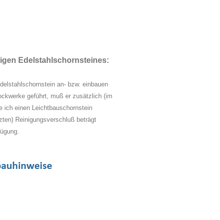
gen Edelstahlschornsteines:
delstahlschornstein an- bzw. einbauen
ckwerke geführt, muß er zusätzlich (im
 ich einen Leichtbauschornstein
en) Reinigungsverschluß beträgt
fügung.