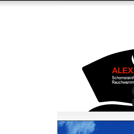
ALEX
Schornstein
Rauchwarnm