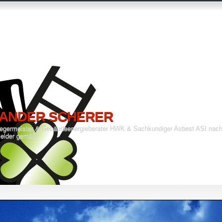
ANDER SCHERER
fegermeister & Gebäudeenergieberater HWK & Sachkundiger Asbest ASI nach
elder gemäß